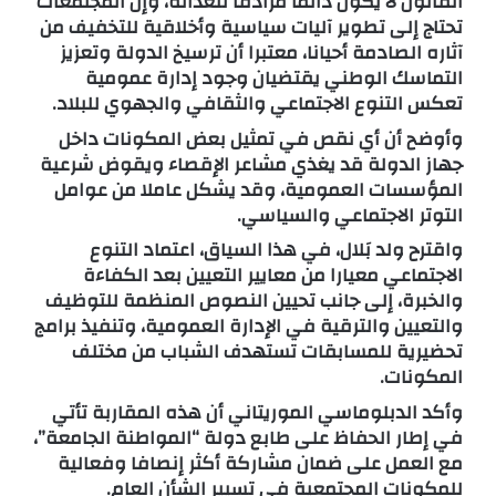
القانون لا يكون دائما مرادفا للعدالة، وإن المجتمعات
تحتاج إلى تطوير آليات سياسية وأخلاقية للتخفيف من
آثاره الصادمة أحيانا، معتبرا أن ترسيخ الدولة وتعزيز
التماسك الوطني يقتضيان وجود إدارة عمومية
تعكس التنوع الاجتماعي والثقافي والجهوي للبلاد.
وأوضح أن أي نقص في تمثيل بعض المكونات داخل
جهاز الدولة قد يغذي مشاعر الإقصاء ويقوض شرعية
المؤسسات العمومية، وقد يشكل عاملا من عوامل
التوتر الاجتماعي والسياسي.
واقترح ولد بَلال، في هذا السياق، اعتماد التنوع
الاجتماعي معيارا من معايير التعيين بعد الكفاءة
والخبرة، إلى جانب تحيين النصوص المنظمة للتوظيف
والتعيين والترقية في الإدارة العمومية، وتنفيذ برامج
تحضيرية للمسابقات تستهدف الشباب من مختلف
المكونات.
وأكد الدبلوماسي الموريتاني أن هذه المقاربة تأتي
في إطار الحفاظ على طابع دولة “المواطنة الجامعة”،
مع العمل على ضمان مشاركة أكثر إنصافا وفعالية
للمكونات المجتمعية في تسيير الشأن العام.