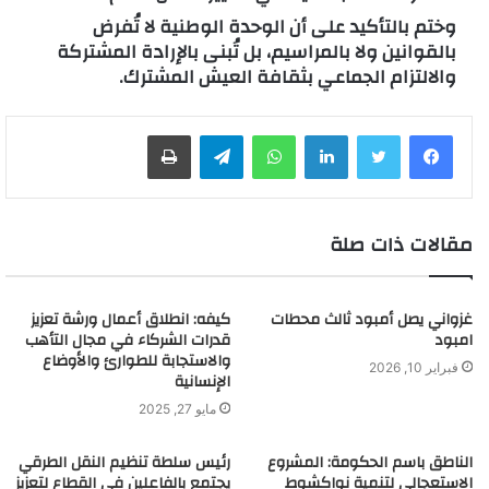
وختم بالتأكيد على أن الوحدة الوطنية لا تُفرض
بالقوانين ولا بالمراسيم، بل تُبنى بالإرادة المشتركة
والالتزام الجماعي بثقافة العيش المشترك.
لينكدإن
واتساب
تيلقرام
طباعة
مقالات ذات صلة
غزواني يصل أمبود ثالث محطات
كيفه: انطلاق أعمال ورشة تعزيز
امبود
قدرات الشركاء في مجال التأهب
والاستجابة للطوارئ والأوضاع
فبراير 10, 2026
الإنسانية
مايو 27, 2025
الناطق باسم الحكومة: المشروع
رئيس سلطة تنظيم النقل الطرقي
الاستعجالي لتنمية نواكشوط
يجتمع بالفاعلين في القطاع لتعزيز