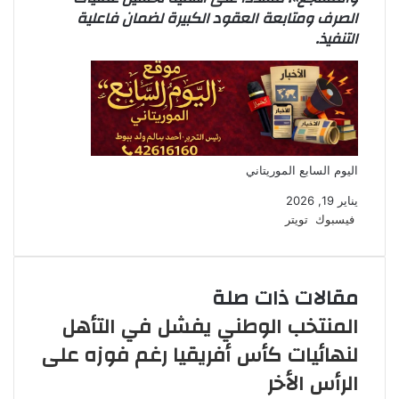
الصرف ومتابعة العقود الكبيرة لضمان فاعلية
التنفيذ.
اليوم السابع الموريتاني
يناير 19, 2026
فيسبوك
تويتر
ل
و
ت
ط
ي
ا
ي
ب
ن
ت
ل
ا
ك
ق
س
ع
مقالات ذات صلة
د
ا
ر
ة
إ
ا
ب
المنتخب الوطني يفشل في التأهل
ن
م
لنهائيات كأس أفريقيا رغم فوزه على
الرأس الأخر