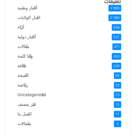
تصنيفات
أخبار وطنية
2٬989
اخبار الولايات
2٬090
آراء
558
أخبار دولية
537
مقالات
471
ولنا كلمة
450
ثقافة
206
الصحة
95
رياضة
55
Uncategorized
23
غير مصنف
12
اتصل بنا
11
سجالات
2