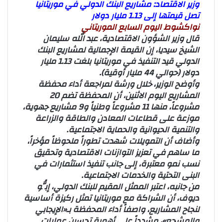
وزير الاقتصاد: مشاريع البنك الدولي في موريتانيا
تصل قيمتها إلى 1.13 مليار دولار
نواكشوط اليوم السابع الموريتاني
قال وزير الشؤون الاقتصادية، عبد الله سليمان
الشيخ سيديا، إن القيمة الإجمالية لمشاريع البنك
الدولي قيد التنفيذ في موريتانيا بلغت 1.13 مليار
دولار (حوالي 44 مليار أوقية).
وأوضح الوزير، خلال ورشة لمراجعة أداء محفظة
المشاريع اليوم الاثنين، أن المحفظة تضم 20
مشروعاً، منها 11 مشروعاً وطنياً و9 مشاريع جهوية،
موزعة على قطاعات المعادن والطاقة والزراعة
والتنمية الحيوانية والحماية الاجتماعية.
وأضاف أن التمويلات شهدت تطوراً ملحوظاً مؤخراً،
ما ساهم في تعزيز التوازنات الاقتصادية وتحقيق
نسب نمو معتبرة، إلى جانب تنفيذ استثمارات في
البنى التحتية والخدمات الاجتماعية.
من جانبه، اعتبر الممثل المقيم للبنك الدولي، إبُّو
ديوف، أن الشراكة مع موريتانيا تمثل ركيزة أساسية
لنجاح المشاريع، واصفاً أداء المحفظة بـ«الإيجابي
والمشجع»، مشدداً على أهمية تحسين عمليات