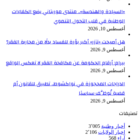
«السيادة والهندسة».. منتدى موريتاني يضع الكفاءات
الوطنية في قلب التحول التنموي
أغسطس 10, 2026
هل أصبحت «تآزر» أكبر بؤرة للفساد بدلًا من محاربة الفقر؟
أغسطس 9, 2026
بيرام: أرقام الحكومة عن مكافحة الفقر لا تعكس الواقع
أغسطس 9, 2026
الدراجات المحجوزة في نواكشوط.. تطبيق للقانون أم
قضية تُوظَّف سياسيًا
أغسطس 9, 2026
تصنيفات
أخبار وطنية
3٬005
اخبار الولايات
2٬106
آراء
568