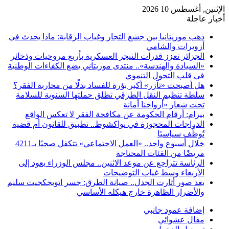
الإثنين, أغسطس 10 2026
أخبار عاجلة
ذهب موريتانيا بين جشع التجار وغياب الرقابة: ماذا يحدث في
أزويرات والشامي
الجزائر تعزز قدرات النيجر العسكرية بأربع مروحيات وذخائر
«السيادة والهندسة».. منتدى موريتاني يضع الكفاءات الوطنية
في قلب التحول التنموي
هل أصبحت «تآزر» أكبر بؤرة للفساد بدلًا من محاربة الفقر؟
سلطة تنظيم النقل الطرقي تطلق حملتها السنوية للسلامة
تحت شعار «أرواحنا أمانة
بيرام: أرقام الحكومة عن مكافحة الفقر لا تعكس الواقع
الدراجات المحجوزة في نواكشوط.. تطبيق للقانون أم قضية
تُوظَّف سياسيًا
خلال أسبوع واحد.. «العمل الاجتماعي» تتكفل صحيًا بـ4211
مريضًا من الفئات المحتاجة
الرئاسة تتراجع عن موعد الاثنين.. مجلس الوزراء يعود إلى
الأربعاء وسط غياب التوضيحات
بعد صور أثارت الجدل.. صيانة الطرق: جسر اتويجكجيت سليم
والأضرار الظاهرة خارج هيكله الأساسي
إضافة عمود جانبي
مقال عشوائي