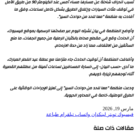
تسبب انحراف شاحنة عن مسارها مساء أمس عند الكيلومتر 90 من طريق الأمل
في توقف مئات السيارات وإغلاق الطريق بشكل كامل لساعات، وفق ما
أفادت به منظمة “معا للحد من حوادث السير”.
وأوضح المنظمة في بيان نشرته اليوم عبر صفحتها الرسمية بموقع فيسبوك،
أن الحادث وقع في مقطع محاط بالكثبان الرملية من جميع الجهات، ما منع
السائقين من الالتفاف، مما زاد من حدة الازدحام.
وأضافت المنظمة أن توقيت الحادث جاء متزامنا مع عطلة عيد الفطر المبارك،
ما أدى -حسب البيان- إلى خسارة المسافرين لساعات ثمينة من عطلتهم القصيرة
أثناء توجههم لزيارة ذويهم.
ودعت منظمة “معا للحد من حوادث السير” إلى تعزيز الإجراءات الوقائية على
الطرق الوطنية، خاصة في المحاور الحيوية.
مارس 19, 2026
فيسبوك
تويتر
لينكدإن
واتساب
تيلقرام
طباعة
مقالات ذات صلة