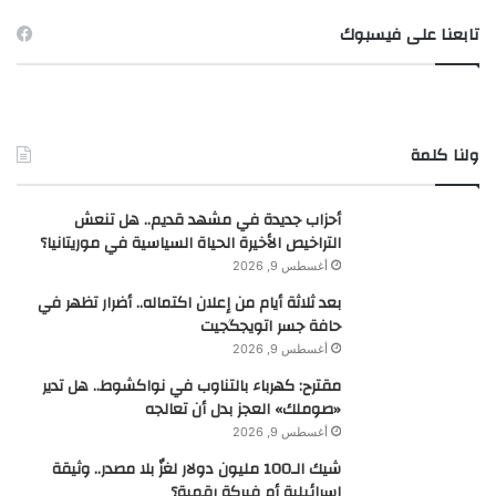
تابعنا على فيسبوك
ولنا كلمة
أحزاب جديدة في مشهد قديم.. هل تنعش
التراخيص الأخيرة الحياة السياسية في موريتانيا؟
أغسطس 9, 2026
بعد ثلاثة أيام من إعلان اكتماله.. أضرار تظهر في
حافة جسر اتويجگجيت
أغسطس 9, 2026
مقترح: كهرباء بالتناوب في نواكشوط.. هل تدير
«صوملك» العجز بدل أن تعالجه
أغسطس 9, 2026
شيك الـ100 مليون دولار لغزٌ بلا مصدر.. وثيقة
إسرائيلية أم فبركة رقمية؟