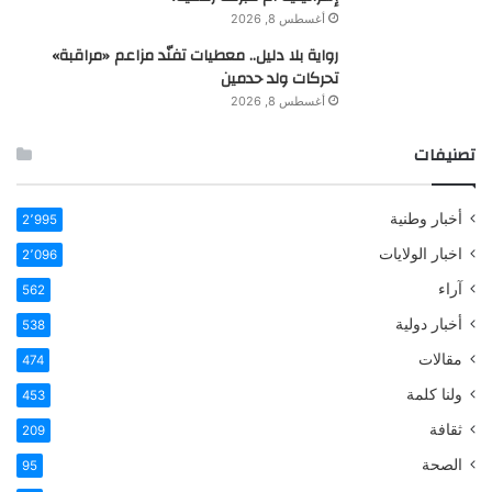
أغسطس 8, 2026
رواية بلا دليل.. معطيات تفنّد مزاعم «مراقبة»
تحركات ولد حدمين
أغسطس 8, 2026
تصنيفات
أخبار وطنية
2٬995
اخبار الولايات
2٬096
آراء
562
أخبار دولية
538
مقالات
474
ولنا كلمة
453
ثقافة
209
الصحة
95