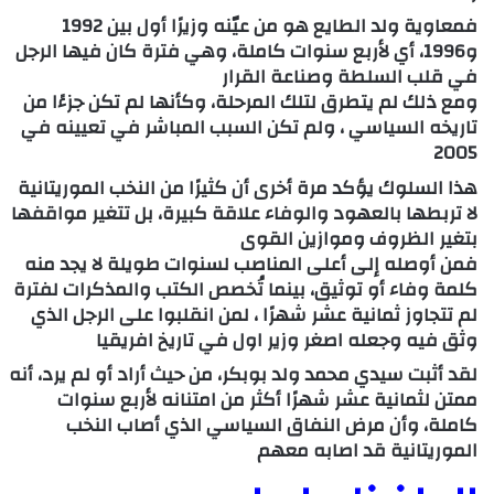
فمعاوية ولد الطايع هو من عيّنه وزيرًا أول بين 1992
و1996، أي لأربع سنوات كاملة، وهي فترة كان فيها الرجل
في قلب السلطة وصناعة القرار
ومع ذلك لم يتطرق لتلك المرحلة، وكأنها لم تكن جزءًا من
تاريخه السياسي ، ولم تكن السبب المباشر في تعيينه في
2005
هذا السلوك يؤكد مرة أخرى أن كثيرًا من النخب الموريتانية
لا تربطها بالعهود والوفاء علاقة كبيرة، بل تتغير مواقفها
بتغير الظروف وموازين القوى
فمن أوصله إلى أعلى المناصب لسنوات طويلة لا يجد منه
كلمة وفاء أو توثيق، بينما تُخصص الكتب والمذكرات لفترة
لم تتجاوز ثمانية عشر شهرًا ، لمن انقلبوا على الرجل الذي
وثق فيه وجعله اصغر وزير اول في تاريخ افريقيا
لقد أثبت سيدي محمد ولد بوبكر، من حيث أراد أو لم يرد، أنه
ممتن لثمانية عشر شهرًا أكثر من امتنانه لأربع سنوات
كاملة، وأن مرض النفاق السياسي الذي أصاب النخب
الموريتانية قد اصابه معهم