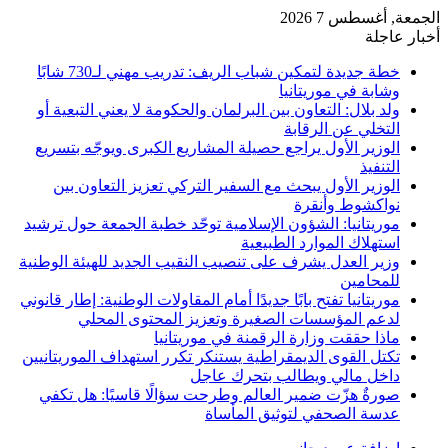
الجمعة, أغسطس 7 2026
أخبار عاجلة
خطة جديدة لتمكين شباب الريف: تدريب مهني لـ730 شابًا
وشابة في موريتانيا
ولد بلال: التعاون بين البرلمان والحكومة لا يعني التبعية أو
التخلي عن الرقابة
الوزير الأول يراجع حصيلة المشاريع الكبرى ويوجّه بتسريع
التنفيذ
الوزير الأول يبحث مع السفير التركي تعزيز التعاون بين
نواكشوط وأنقرة
موريتانيا: الشؤون الإسلامية توحّد خطبة الجمعة حول ترشيد
استهلاك الموارد الطبيعية
وزير العدل يشرف على تنصيب النقيب الجديد للهيئة الوطنية
للمحامين
موريتانيا تفتح بابًا جديدًا أمام المقاولات الوطنية: إطار قانوني
لدعم المؤسسات الصغيرة وتعزيز المحتوى المحلي
ماذا حققت وزارة الرقمنة في موريتانيا
تكتل القوى الديمقراطية يستنكر تكرر استهداف الموريتانيين
داخل مالي ويطالب بتحرك عاجل
صورةٌ هزّت ضمير العالم وطرحت سؤالًا قاسيًا: هل تكفي
عدسة الصحفي لتوثيق المأساة