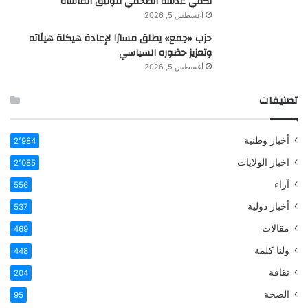
تكفي عدسة الصحفي لتوثيق المأساة
أغسطس 5, 2026
حزب «جمع» يطلق مسارًا لإعادة هيكلة هيئاته
وتعزيز حضوره السياسي
أغسطس 5, 2026
تصنيفات
أخبار وطنية
2٬984
اخبار الولايات
2٬085
آراء
556
أخبار دولية
537
مقالات
469
ولنا كلمة
448
ثقافة
204
الصحة
95