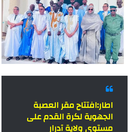
اطار:افتتاح مقر العصبة
الجهوية لكرة القدم على
مستوى ولاية آدرار