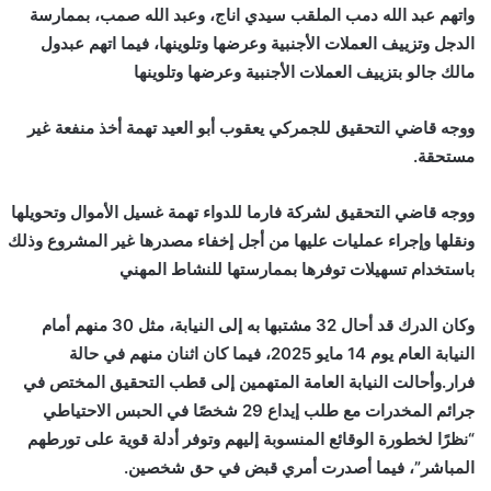
واتهم عبد الله دمب الملقب سيدي اناج، وعبد الله صمب، بممارسة
الدجل وتزييف العملات الأجنبية وعرضها وتلوينها، فيما اتهم عبدول
مالك جالو بتزييف العملات الأجنبية وعرضها وتلوينها
ووجه قاضي التحقيق للجمركي يعقوب أبو العيد تهمة أخذ منفعة غير
مستحقة.
ووجه قاضي التحقيق لشركة فارما للدواء تهمة غسيل الأموال وتحويلها
ونقلها وإجراء عمليات عليها من أجل إخفاء مصدرها غير المشروع وذلك
باستخدام تسهيلات توفرها بممارستها للنشاط المهني
وكان الدرك قد أحال 32 مشتبها به إلى النيابة، مثل 30 منهم أمام
النيابة العام يوم 14 مايو 2025، فيما كان اثنان منهم في حالة
فرار.وأحالت النيابة العامة المتهمين إلى قطب التحقيق المختص في
جرائم المخدرات مع طلب إيداع 29 شخصًا في الحبس الاحتياطي
“نظرًا لخطورة الوقائع المنسوبة إليهم وتوفر أدلة قوية على تورطهم
المباشر”، فيما أصدرت أمري قبض في حق شخصين.