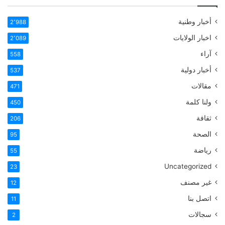
أخبار وطنية
2٬988
اخبار الولايات
2٬089
آراء
558
أخبار دولية
537
مقالات
471
ولنا كلمة
450
ثقافة
206
الصحة
95
رياضة
55
Uncategorized
23
غير مصنف
12
اتصل بنا
11
سجالات
2