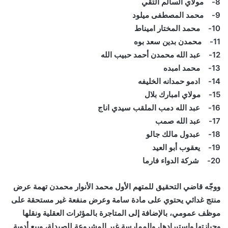
8- مولاي السالم التقي
9- محمد المصطفى ميلود
10- محمد المختار اميناط
11- محمدن بدين سعد بوه
12- عبد الله محمدن أحمد حبيب الله
13- محمد امبده
14- ادمو حمدانه الخليفه
15- مولاي امبارك بلال
16- عبد الله دمب الملقب سيدي اناج
17- عبد الله صمب
18- عبدول مالك جالو
19- يعقوب أبو العيد
20- شركة الدواء فارما
ووجّه قاضي التحقيق للمتهم الأول محمد الأنوار محمدن تهمة عرض
منتج غدائي يحتوي على مادة سامة وعرض منفعة غير مستحقة على
موظف عمومي، بالإضافة إلى المتاجرة بالمؤثرات العقلية ونقلها
وحيازتها واستيرادها، والممارسة غير المشروعة للصيدلة، وبيع أدوية