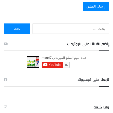
ا
ل
ب
ح
إنضم لقناتنا على اليوتيوب
ث
ع
ن
:
تابعنا على فيسبوك
ولنا كلمة