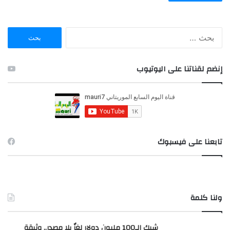
ا
ل
ب
ح
إنضم لقناتنا على اليوتيوب
ث
ع
ن
:
تابعنا على فيسبوك
ولنا كلمة
شيك الـ100 مليون دولار لغزٌ بلا مصدر.. وثيقة