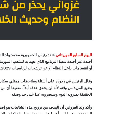
غزواني يحذر من شا
النظام وحديث الخلا
اليوم السابع الموريتاني
شدد رئيس الجمهورية محمد ولد الشيخ
أجندة غير أجندة تنفيذ البرنامج الذي تعهد به للشعب الموري
أو انقسامات داخل النظام أو عن ترشحات لرئاسيات 2029.
وقال الرئيس في ردوده على أسئلة وملاحظات ممثلي سكان مقا
يضيع المزيد من وقته لأنه لن يحقق هدفه أبداً، مضيفا أن م
الحقيقة يضرونه اليوم وسيضرونه غدا على حد وصفه.
وأكد ولد الغزواني أن الهدف من ترويج هذه الشائعات هو إض
المحققة، مشيرا إلى أن ما يثار من جدل حول الخلافات وال