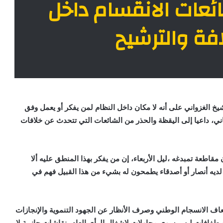
ئعات الانقسام داخل
فة والترشيح
 الغزواني على أنه لا مكان داخل النظام لمن يفكر أو يعمل وفق
تاني، داعيا إلى اليقظة والحذر من الشائعات التي تتحدث عن خلافات
طعة تمبدغه ،ليل الأربعاء، إن من يفكر بهذا المنطق عليه ألا
ن لديه أنصار أو أصدقاء يطمحون له بشيء من هذا القبيل فهم في
عاف الانسجام الوطني وصرف الأنظار عن الجهود التنموية والإنجازات
اصطفافات ليس سوى محاولات لإشغال الرأي العام بنقاشات جانبية لا