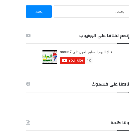
ا
ل
ب
ح
ث
إنضم لقناتنا على اليوتيوب
ع
ن
:
تابعنا على فيسبوك
ولنا كلمة