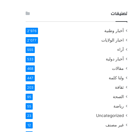
تصنيفات
أخبار وطنية
2٬976
اخبار الولايات
2٬077
آراء
555
أخبار دولية
533
مقالات
468
ولنا كلمة
447
ثقافة
203
الصحة
95
رياضة
55
Uncategorized
23
غير مصنف
12