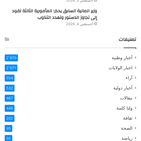
أغسطس 5, 2026
وزير المالية السابق يحذر: المأمورية الثالثة تقود
إلى تجاوز الدستور وتهدد التناوب
أغسطس 4, 2026
تصنيفات
أخبار وطنية
2٬970
اخبار الولايات
2٬071
آراء
554
أخبار دولية
532
مقالات
467
ولنا كلمة
446
ثقافة
202
الصحة
95
رياضة
55