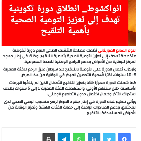
اليوم السابع الموريتاني
نظمت مصلحة التثقيف الصحي اليوم دورة تكوينية
متخصصة تهدف إلى تعزيز التوعية الصحية بأهمية التلقيح، وذلك في إطار جهود
المركز للوقاية من الأمراض ودعم البرامج الوطنية للصحة العمومية.
وتركزت أعمال الدورة على التوعية بالتلقيح ضد سرطان عنق الرحم للفئة العمرية
9–10 سنوات، نظرًا لأهمية التحصين المبكر في الوقاية من هذا المرض.
كما شملت الدورة محورًا خاصًا بتعزيز التلقيح للأطفال الذين لم يتلقّوا الجرعات
الأساسية خلال سنتهم الأولى، واستهدفت الفئة العمرية 1 إلى 5 سنوات بهدف
استدراك التأخر وضمان اكتمال جدول التطعيم الوطني.
ويأتي تنظيم هذه الدورة في إطار جهود المركز لرفع منسوب الوعي الصحي لدى
المجتمع، ودعم المبادرات الرامية إلى حماية الفئات الهشة وتعزيز الوقاية من
الأمراض المستهدفة بالتلقيح
لينكدإن
واتساب
تيلقرام
طباعة