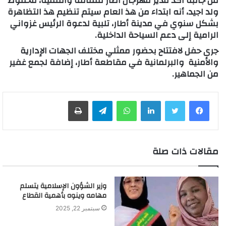
من جانبه أكد مدير مهرجان أطار للثقافة والتنمية، محفوظ
ولد اجيد، أنه ابتداء من هذ العام سيتم تنظيم هذ التظاهرة
بشكل سنوي في مدينة أطار، تلبية لدعوة الرئيس غزواني
الرامية إلى دعم السياحة الداخلية.
جرى حفل لافتتاح بحضور ممثلي مختلف الجهات الإدارية
والأمنية والبرلمانية في مقاطعة أطار، إضافة لجمع غفير
من الجماهير.
لينكدإن
واتساب
تيلقرام
طباعة
مقالات ذات صلة
وزير الشؤون الإسلامية يتسلم
مهامه وينوه بأهمية القطاع
سبتمبر 22, 2025