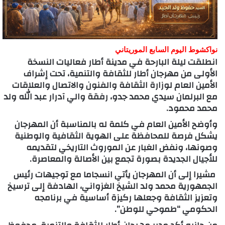
نواكشوط اليوم السابع الموريتاني
انطلقت ليلة البارحة في مدينة أطار فعاليات النسخة
الأولى من مهرجان أطار للثقافة والتنمية، تحت إشراف
الأمين العام لوزارة الثقافة والفنون والاتصال والعلاقات
مع البرلمان سيدي محمد جدو، رفقة والي آدرار عبد الله ولد
محمد محمود.
وأوضح الأمين العام في كلمة له بالمناسبة أن المهرجان
يشكل فرصة للمحافظة على الهوية الثقافية والوطنية
وصونها، ونفض الغبار عن الموروث التاريخي لتقديمه
للأجيال الجديدة بصورة تجمع بين الأصالة والمعاصرة.
مشيرا إلى أن المهرجان يأتي انسجاما مع توجيهات رئيس
الجمهورية محمد ولد الشيخ الغزواني، الهادفة إلى ترسيخ
وتعزيز الثقافة وجعلها ركيزة أساسية في برنامجه
الحكومي “طموحي للوطن”.