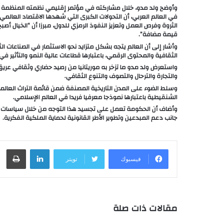
وأوضح ولد مدو، خلال مشاركته في مؤتمر إقليمي نظمته المنظمة العرب
في العالم العربي، أن التحولات الكبرى التي شهدها الاقتصاد العالمي 
الثروة وفرص العمل وتعزيز النفوذ الرمزي للدول، مبرزا أن “الخيال أصبح
قيمة مضافة”.
وأشار إلى أن العالم يتجه بشكل متزايد نحو الاستثمار في الصناعات ا
الثقافية والمحتوى الرقمي، باعتبارها قطاعات عالية النمو والتأثير في 
واستعرض ولد مدو ما تزخر به موريتانيا من رصيد حضاري وثقافي عريق،
والتجارة والترحال والتصوف والتنوع الثقافي.
وسلط الضوء على المدن التاريخية المصنفة ضمن قائمة التراث العا
الشنقيطية باعتبارها نموذجا معرفيا فريدا في العالم الإسلامي.
وأضاف أن الحكومة تعمل على تجسيد هذا التوجه من خلال سياسات عموم
جانب دعم المبدعين وتطوير الأطر القانونية لحماية الملكية الفكرية.
لينكدإن
طباعة
فيسبوك
تويتر
مقالات ذات صلة