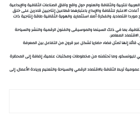
ية للتربية والثقافة والعلوم حول واقع وآفاق الصناعات الثقافية والإبداعية
أعادت الاعتبار للثقافة والإبداع باعتبارهما قطاعين إنتاجيين قادرين على خلق
 موردا اقتصاديا، والفكرة أصلا استثماريا، والهوية الثقافية طاقة إنتاجية ذات
لثقافية، بما في ذلك السينما والموسيقى والفنون الرقمية والنشر والسياحة
الاقتصاد المعاصر.
 قائلا إنها تمثل فضاء حضاريا تشكل عبر قرون من التفاعل بين المعرفة
لمي لليونسكو، وما تحتضنه من مخطوطات ومكتبات علمية، إضافة إلى المحظرة
ية تربط الثقافة بالاقتصاد الرقمي والسياحة والتعليم وريادة الأعمال، إلى