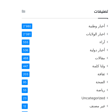
تصنيفات
أخبار وطنية
2٬980
اخبار الولايات
2٬081
آراء
555
أخبار دولية
536
مقالات
468
ولنا كلمة
447
ثقافة
203
الصحة
95
رياضة
55
Uncategorized
23
غير مصنف
12