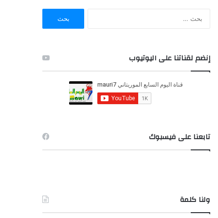
ا
ل
ب
ح
ث
إنضم لقناتنا على اليوتيوب
ع
ن
:
تابعنا على فيسبوك
ولنا كلمة