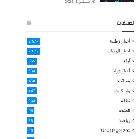
أغسطس 5, 2026
تصنيفات
أخبار وطنية
2٬977
اخبار الولايات
2٬078
آراء
555
أخبار دولية
534
مقالات
468
ولنا كلمة
447
ثقافة
203
الصحة
95
رياضة
55
Uncategorized
23