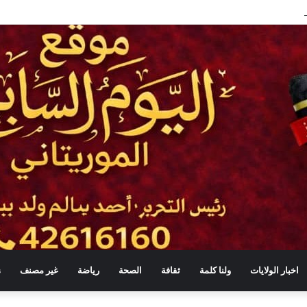
ب مهني لـ730 شابًا وشابة في موريتانيا
اخبار الولايات
ولنا كلمة
ثقافة
الصحة
رياضة
غير مصنف
s