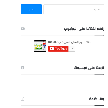
ا
ل
ب
ح
ث
إنضم لقناتنا على اليوتيوب
ع
ن
:
تابعنا على فيسبوك
ولنا كلمة