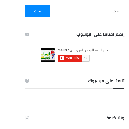
ا
ل
ب
ح
ث
إنضم لقناتنا على اليوتيوب
ع
ن
:
تابعنا على فيسبوك
ولنا كلمة