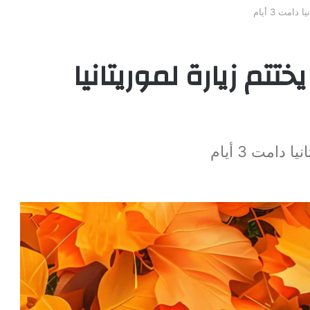
امت 3 أيام
ختتم زيارة لموريتانيا
دامت 3 أيام