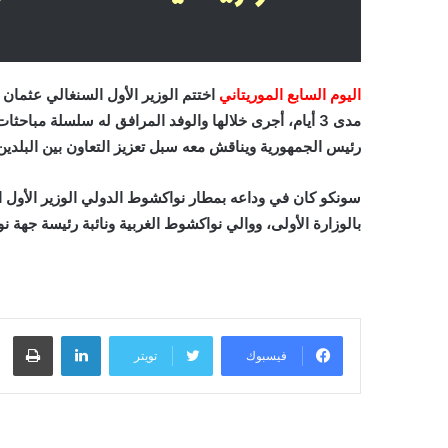
اليوم السابع الموريتاني
اختتم الوزير الأول السنغالي عثمان 
مدى 3 أيام، أجرى خلالها والوفد المرافق له سلسلة مبا
رئيس الجمهورية ويناقش معه سبل تعزيز التعاون بين البلدين
سونكو كان في وداعه بمطار نواكشوط الدولي الوزير الأول ا
بالوزارة الأولى، ووالي نواكشوط الغربية ونائبة رئيسة جهة 
لينكدإن
طباعة
فيسبوك
تويتر