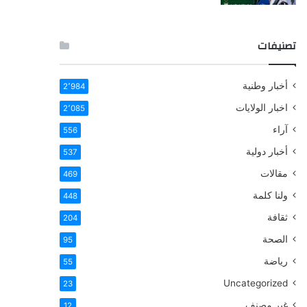
تصنيفات
أخبار وطنية
2٬984
اخبار الولايات
2٬085
آراء
556
أخبار دولية
537
مقالات
469
ولنا كلمة
448
ثقافة
204
الصحة
95
رياضة
55
Uncategorized
23
غير مصنف
12