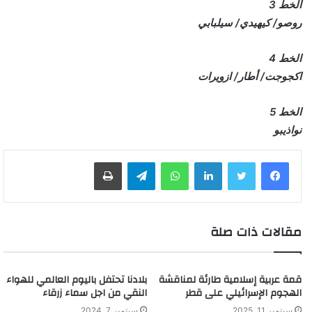
الخط 3
روصو/ كيهيدي/ سيلبابي
الخط 4
اكجوجت/ أطار/ ازويرات
الخط 5
نواذيبو
لينكدإن
واتساب
تيلقرام
طباعة
مقالات ذات صلة
قمة عربية إسلامية طارئة لمناقشة
بلادنا تحتفل باليوم العالمي للهواء
الهجوم الإسرائيلي على قطر
النقي من اجل سماء زرقاء
سبتمبر 11, 2025
سبتمبر 7, 2024