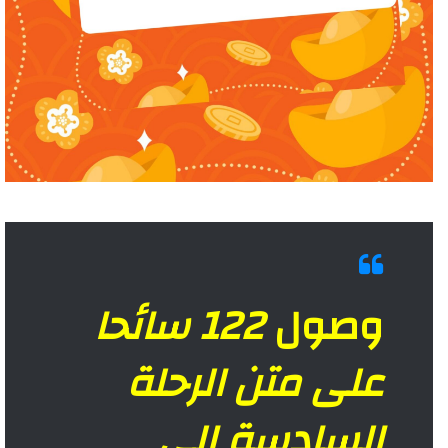
وصول
122 سائحا
على متن الرحلة
السادسة إلى