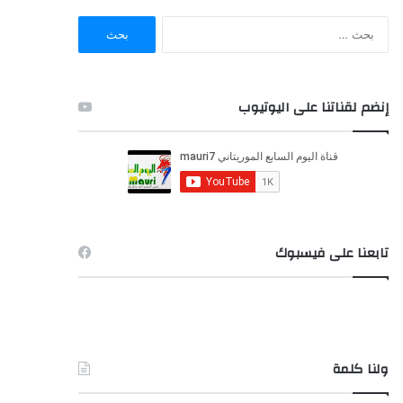
ا
ل
ب
ح
ث
إنضم لقناتنا على اليوتيوب
ع
ن
:
تابعنا على فيسبوك
ولنا كلمة