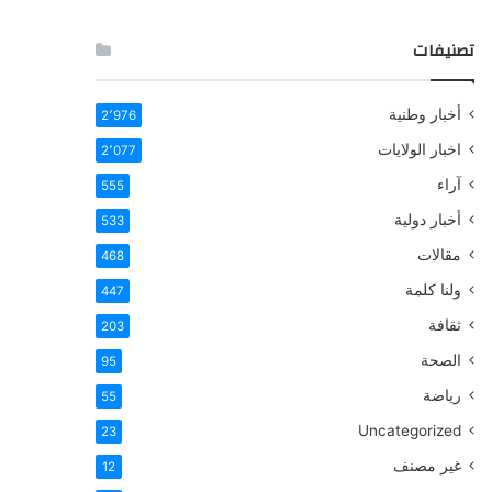
تصنيفات
أخبار وطنية
2٬976
اخبار الولايات
2٬077
آراء
555
أخبار دولية
533
مقالات
468
ولنا كلمة
447
ثقافة
203
الصحة
95
رياضة
55
Uncategorized
23
غير مصنف
12