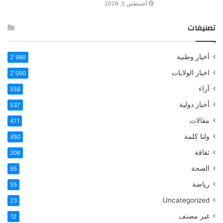
أغسطس 5, 2026
تصنيفات
أخبار وطنية
2٬989
اخبار الولايات
2٬090
آراء
558
أخبار دولية
537
مقالات
471
ولنا كلمة
450
ثقافة
206
الصحة
95
رياضة
55
Uncategorized
23
غير مصنف
12