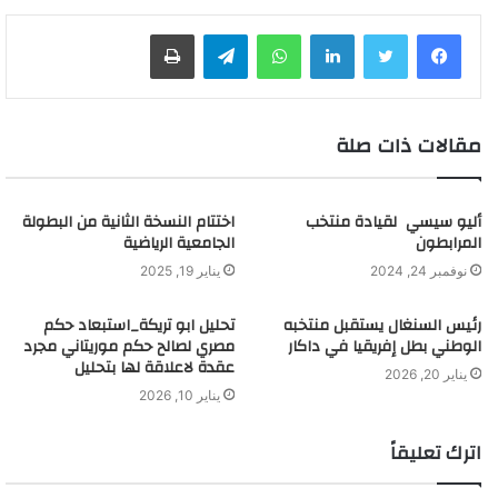
لينكدإن
واتساب
تيلقرام
طباعة
مقالات ذات صلة
أليو سيسي لقيادة منتخب
اختتام النسخة الثانية من البطولة
المرابطون
الجامعية الرياضية
نوفمبر 24, 2024
يناير 19, 2025
رئيس السنغال يستقبل منتخبه
تحليل ابو تريكة_استبعاد حكم
الوطني بطل إفريقيا في داكار
مصري لصالح حكم موريتاني مجرد
عقدة لاعلاقة لها بتحليل
يناير 20, 2026
يناير 10, 2026
اترك تعليقاً