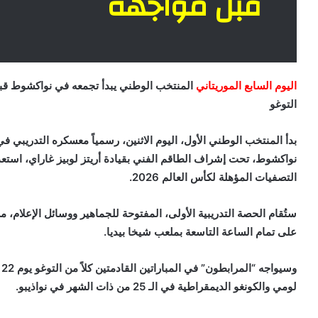
قبل مواجهة
اليوم السابع الموريتاني
المنتخب الوطني يبدأ تجمعه في نواكشوط قب
التوغو
بدأ المنتخب الوطني الأول، اليوم الاثنين، رسمياً معسكره التدريبي ف
نواكشوط، تحت إشراف الطاقم الفني بقيادة أريتز لوبيز غاراي، استعداد
التصفيات المؤهلة لكأس العالم 2026.
ستُقام الحصة التدريبية الأولى، المفتوحة للجماهير ووسائل الإعلام، مس
على تمام الساعة التاسعة بملعب شيخا بيديا.
وسي
لومي والكونغو الديمقراطية في الـ 25 من ذات الشهر في نواذيبو.