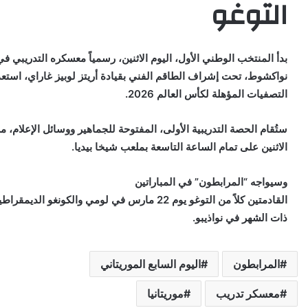
التوغو
بدأ المنتخب الوطني الأول، اليوم الاثنين، رسمياً معسكره التدريبي ف
نواكشوط، تحت إشراف الطاقم الفني بقيادة أريتز لوبيز غاراي، استعداد
التصفيات المؤهلة لكأس العالم 2026.
ستُقام الحصة التدريبية الأولى، المفتوحة للجماهير ووسائل الإعلام، م
الاثنين على تمام الساعة التاسعة بملعب شيخا بيديا.
وسيواجه “المرابطون” في المباراتين
ذات الشهر في نواذيبو.
المرابطون
اليوم السابع الموريتاني
معسكر تدريب
موريتانيا