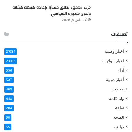
حزب «جمع» يطلق مسارًا لإعادة هيكلة هيئاته
وتعزيز حضوره السياسي
أغسطس 5, 2026
تصنيفات
أخبار وطنية
2٬984
اخبار الولايات
2٬085
آراء
556
أخبار دولية
537
مقالات
469
ولنا كلمة
448
ثقافة
204
الصحة
95
رياضة
55