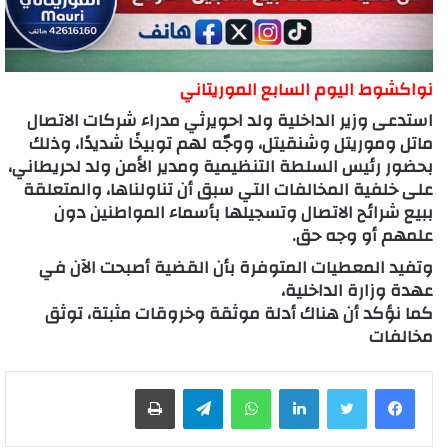
نواكشوط اليوم السابع الموريتاني
استدعى وزير الداخلية ولد احويرثي مدراء شركات الاتصال
ماتل وموريتل وشنقيتل، ووجّه لهم توبيخًا شديدًا، وذلك
بحضور رئيس السلطة التنظيمية ومدير الأمن ولد لحريطاني،
على خلفية المخالفات التي سبق أن تناولناها، والمتعلقة
ببيع شرائح الاتصال وتسجيلها بأسماء المواطنين دون
علمهم أو وجه حق.
وتفيد المعطيات المتوفرة بأن القضية أصبحت الآن في
عهدة وزارة الداخلية،
كما نؤكد أن هناك أدلة موثقة وخروقات مثبتة، توثق
مخالفات
لينكدإن
واتساب
تيلقرام
طباعة