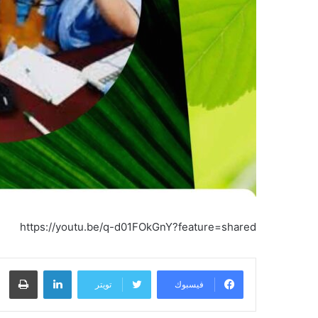
https://youtu.be/q-d01FOkGnY?feature=shared
لينكدإن
طباعة
فيسبوك
تويتر