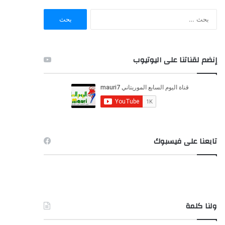
ا
ل
ب
ح
ث
إنضم لقناتنا على اليوتيوب
ع
ن
:
تابعنا على فيسبوك
ولنا كلمة