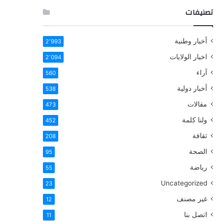
تصنيفات
أخبار وطنية
2٬993
اخبار الولايات
2٬094
آراء
560
أخبار دولية
538
مقالات
473
ولنا كلمة
452
ثقافة
208
الصحة
95
رياضة
55
Uncategorized
23
غير مصنف
12
اتصل بنا
11