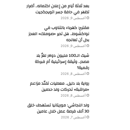
بعد ثلاثة أيام من إعلان اكتماله.. أضرار
تظهر في حافة جسر اتويجگجيت
أغسطس 9, 2026
مقترح: كهرباء بالتناوب في
نواكشوط.. هل تدير «صوملك» العجز
بدل أن تعالجه
أغسطس 9, 2026
شيك الـ100 مليون دولار لغزٌ بلا
مصدر.. وثيقة إسرائيلية أم فبركة
رقمية؟
أغسطس 8, 2026
رواية بلا دليل.. معطيات تفنّد مزاعم
«مراقبة» تحركات ولد حدمين
أغسطس 8, 2026
ولد النجاشي: موريتانيا تستهدف خلق
30 ألف فرصة عمل خلال عامين
أغسطس 7, 2026