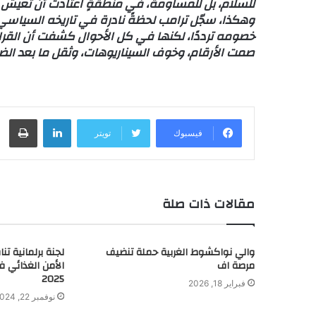
للسلام، بل للمساومة، في منطقةٍ اعتادت أن تعيش ع
وهكذا، سجّل ترامب لحظةً نادرة في تاريخه السياسي
خصومه ترددًا، لكنها في كل الأحوال كشفت أن القرار ف
صمت الأرقام، وخوف السيناريوهات، وثقل ما بعد الضر
لينكدإن
طباعة
فيسبوك
تويتر
مقالات ذات صلة
والي نواكشوط الغربية حملة تنضيف
لجنة برلمانية ت
مرصة اف
الأمن الغذائي 
2025
فبراير 18, 2026
نوفمبر 22, 2024