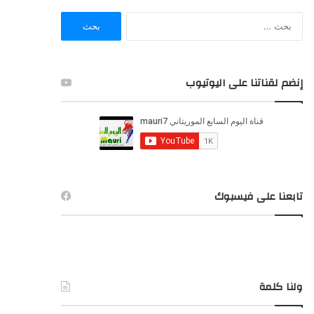
ا
ل
ب
ح
ث
إنضم لقناتنا على اليوتيوب
ع
ن
:
تابعنا على فيسبوك
ولنا كلمة