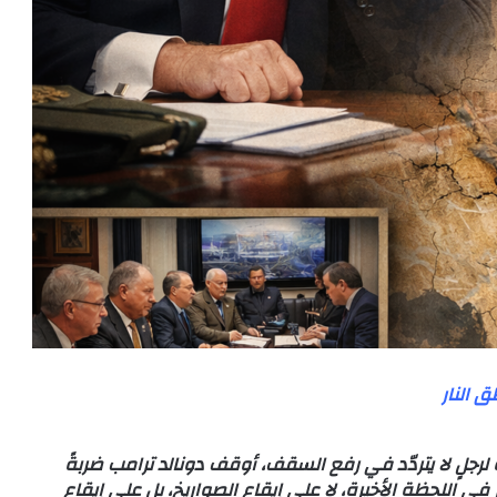
ق النار
رجلٍ لا يتردّد في رفع السقف، أوقف دونالد ترامب ضربةً
في اللحظة الأخيرة، لا على إيقاع الصواريخ، بل على إيقاع