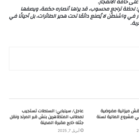
لى حافة الانفجار.
: لحظة تراجعٍ محسوب، قد يراها أنصاره حكمة، ويصفها
ي واشنطن لا يُصنع دائمًا تحت هدير الطائرات، بل أحيانًا في
بة.
ناقش ميزانية مفوضية
عاجل/ سيلبابي: السلطات تستجيب
في مشروع المالية لسنة
لمطالب المتظاهرين بنش قبر المرتد ونقل
جثته خارج مقبرة المدينة
أبريل 7, 2025