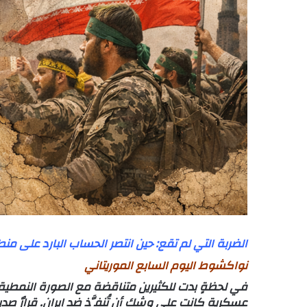
الضربة التي لم تقع: حين انتصر الحساب البارد على منط
نواكشوط اليوم السابع الموريتاني
في لحظةٍ بدت للكثيرين متناقضة مع الصورة النمطية ل
عسكرية كانت على وشك أن تُنفَّذ ضد إيران. قرارٌ صدر 