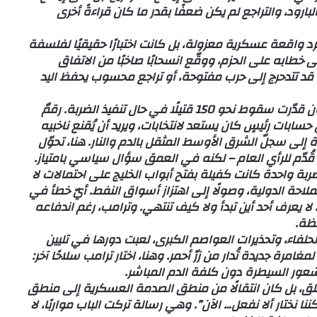
ارود، والتراجع لم يكن ضعفًا بقدر ما كان قراءةً أخرى
د واقعة عسكرية معزولة، بل كانت اختبارًا حقيقيًا لفلسفة
ى خطابه على الحزم، ووقّع انسحابًا صاخبًا من الاتفاق
د تتدحرج إلى حرب مفتوحة، أو تراجع محسوب يحفظ اليد
في كواليس القرار، ظهرت لغة الأرقام. تقارير البنتاغون قدّرت سقوط نحو 150 قتيلًا في حال تنفيذ الضربة. رقمٌ
سابات رئيسٍ كان يستعد لانتخابات، ويريد أن يُقنع ناخبيه
ة إلى سجلّ الشرق الأوسط المثقل بالدم والنار. هنا، تحوّل
ُدّم للرأي العام – لكنه في العمق سؤال سياسي بامتياز.
ا. ضربة واحدة كانت كفيلة بفتح أبواب الخليج على احتمالات لا
لاحة الدولية، وصولًا إلى اهتزاز أسواق النفط. أيّ خطأ في
لا يعرف أحد أين تبدأ ولا كيف تنتهي. وترامب، رغم اندفاعه
حظة.
لفاء، وتحذيرات العواصم الكبرى، لعبت دورها في تليين
غامرة جديدة تُدار من زرّ أحمر. وهنا، اختار ترامب سلاحًا آخر:
عور السيطرة دون كلفة الدم المباشر.
مطلق، بل كان انتقالًا من منطق الصدمة العسكرية إلى منطق
 نختار ألا نفعل… الآن”. وهي رسالة تركت الباب مواربًا، لا