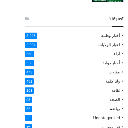
تصنيفات
أخبار وطنية
2٬993
اخبار الولايات
2٬094
آراء
560
أخبار دولية
538
مقالات
473
ولنا كلمة
452
ثقافة
208
الصحة
95
رياضة
55
Uncategorized
23
غير مصنف
12