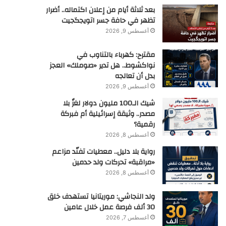
بعد ثلاثة أيام من إعلان اكتماله.. أضرار
تظهر في حافة جسر اتويجگجيت
أغسطس 9, 2026
مقترح: كهرباء بالتناوب في
نواكشوط.. هل تدير «صوملك» العجز
بدل أن تعالجه
أغسطس 9, 2026
شيك الـ100 مليون دولار لغزٌ بلا
مصدر.. وثيقة إسرائيلية أم فبركة
رقمية؟
أغسطس 8, 2026
رواية بلا دليل.. معطيات تفنّد مزاعم
«مراقبة» تحركات ولد حدمين
أغسطس 8, 2026
ولد النجاشي: موريتانيا تستهدف خلق
30 ألف فرصة عمل خلال عامين
أغسطس 7, 2026