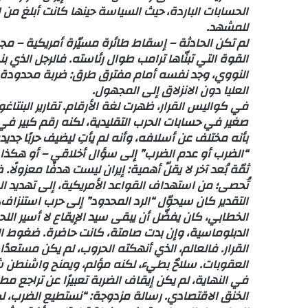
الحسابات الباردة، حيث السياسة حينها كانت أبلغ من الب
للمشهد.
لم تكن الحادثة – إسقاط طائرة مسيّرة أمريكية – مجر
القوة التي تبنّاها ترامب طوال رئاسته. فالرجل الذي بن
النووي، وجد نفسه أمام مفترق طرق: ضربة محدودة ق
العليا دون الانزلاق إلى المجهول.
صغير في حسابات الحرب التقليدية، لكنه رقم كبير في ح
بأنه مختلف عن أسلافه، وأنه لم يأتِ ليضيف حربًا جديد
“الضرب أو عدم الضرب” إلى سؤال أخلاقي – أو هكذا ق
ثمّة بُعد آخر لا يقلّ أهمية: إيران ليست هدفًا معزولً
تُحصى؛ من استهداف القواعد الأمريكية، إلى تهديد الم
التقدير كان سيحوّل “الرد المحدود” إلى حرب استنزاف، 
الخطابي، كان يفضّل أن يبقى سيد الإيقاع لا أسير الل
الدبلوماسية، وإن بدت صامتة، كانت حاضرة. ضغوط الح
القرار. فالعالم، الذي أنهكته الحروب، لم يكن مستعدًا لم
العقوبات. سلاحٌ بطيء، لكنه مؤلم، ويمنح واشنطن ش
في النهاية، لم يكن إيقاف الضربة تعبيرًا عن تراجع 
الخنق الاقتصادي. رسالة مزدوجة: “نستطيع الضرب، لكننا