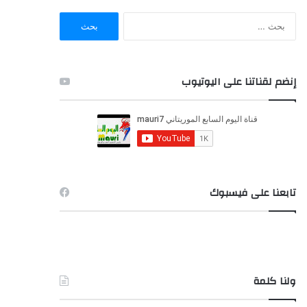
ا
ل
ب
ح
ث
إنضم لقناتنا على اليوتيوب
ع
ن
:
تابعنا على فيسبوك
ولنا كلمة