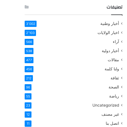
تصنيفات
أخبار وطنية
3٬002
اخبار الولايات
2٬103
آراء
566
أخبار دولية
538
مقالات
477
ولنا كلمة
456
ثقافة
212
الصحة
96
رياضة
55
Uncategorized
23
غير مصنف
12
اتصل بنا
11