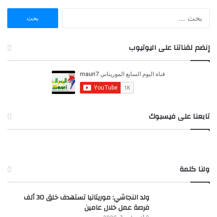
ا
ل
ب
ح
إنضم لقناتنا على اليوتيوب
ث
ع
ن
:
تابعنا على فيسبوك
ولنا كلمة
ولد النجاشي: موريتانيا تستهدف خلق 30 ألف
فرصة عمل خلال عامين