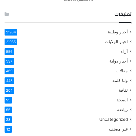
تصنيفات
أخبار وطنية
2٬984
اخبار الولايات
2٬085
آراء
556
أخبار دولية
537
مقالات
469
ولنا كلمة
448
ثقافة
204
الصحة
95
رياضة
55
Uncategorized
23
غير مصنف
12