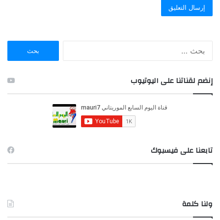
ا
ل
ب
ح
إنضم لقناتنا على اليوتيوب
ث
ع
ن
:
تابعنا على فيسبوك
ولنا كلمة