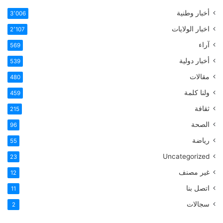
أخبار وطنية
3٬006
اخبار الولايات
2٬107
آراء
569
أخبار دولية
539
مقالات
480
ولنا كلمة
459
ثقافة
215
الصحة
96
رياضة
55
Uncategorized
23
غير مصنف
12
اتصل بنا
11
سجالات
2