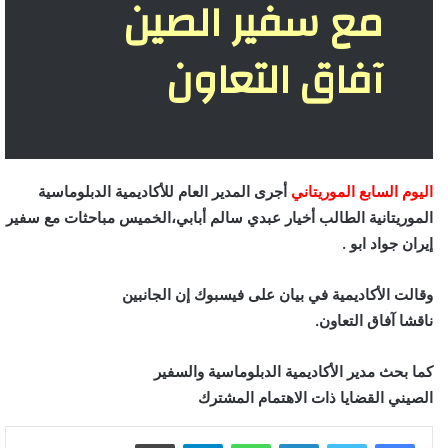
مع سفير الصين
آفاق التعاون
اليوم السابع الموريتاني
أجرى المدير العام للأكاديمية الدبلوماسية
الموريتانية الطالب أخيار عبدي سالم أبابي،الخميس مباحثات مع سفير
إيران جواد ابو .
وقالت الأكاديمية في بيان على فيسبوك إن الجانبين
ناقشا آفاق التعاون.
كما بحث مدير الأكاديمية الدبلوماسية والسفير
الصيني القضايا ذات الاهتمام المشترك
لينكدإن
واتساب
تيلقرام
طباعة