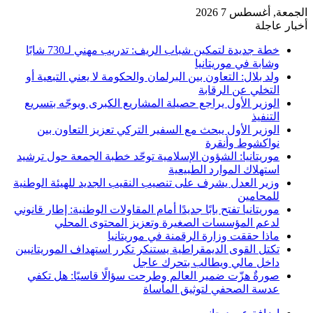
الجمعة, أغسطس 7 2026
أخبار عاجلة
خطة جديدة لتمكين شباب الريف: تدريب مهني لـ730 شابًا
وشابة في موريتانيا
ولد بلال: التعاون بين البرلمان والحكومة لا يعني التبعية أو
التخلي عن الرقابة
الوزير الأول يراجع حصيلة المشاريع الكبرى ويوجّه بتسريع
التنفيذ
الوزير الأول يبحث مع السفير التركي تعزيز التعاون بين
نواكشوط وأنقرة
موريتانيا: الشؤون الإسلامية توحّد خطبة الجمعة حول ترشيد
استهلاك الموارد الطبيعية
وزير العدل يشرف على تنصيب النقيب الجديد للهيئة الوطنية
للمحامين
موريتانيا تفتح بابًا جديدًا أمام المقاولات الوطنية: إطار قانوني
لدعم المؤسسات الصغيرة وتعزيز المحتوى المحلي
ماذا حققت وزارة الرقمنة في موريتانيا
تكتل القوى الديمقراطية يستنكر تكرر استهداف الموريتانيين
داخل مالي ويطالب بتحرك عاجل
صورةٌ هزّت ضمير العالم وطرحت سؤالًا قاسيًا: هل تكفي
عدسة الصحفي لتوثيق المأساة